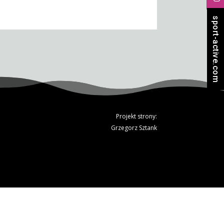
sport-active.com
Projekt strony:
Grzegorz Sztank