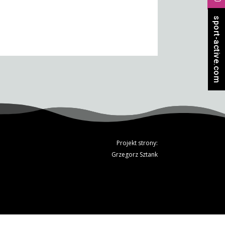
sport-active.com
Projekt strony:
Grzegorz Sztank